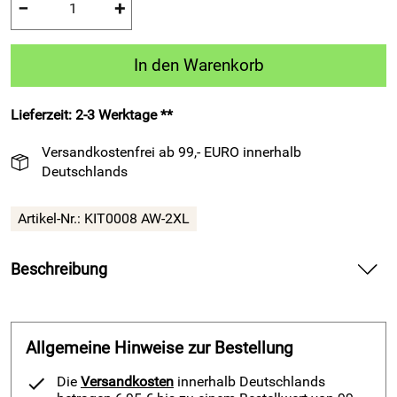
−
+
In den Warenkorb
Lieferzeit: 2-3 Werktage **
Versandkostenfrei ab 99,- EURO innerhalb
Deutschlands
Artikel-Nr.:
KIT0008 AW-2XL
Beschreibung
11 Legea-Fußball-Kurzarm-Trikot-Sets – SCOZIA azur/weiß
bieten dynamischen Tragekomfort für Training und Spiel.
Allgemeine Hinweise zur Bestellung
Spüre bei diesem Fußball-Kurzarm-Trikot-Set die weiche,
hautfreundliche Qualität von 100 Prozent Polyester direkt
Die
Versandkosten
innerhalb Deutschlands
auf deiner Haut und genieße freie Bewegung bei jedem