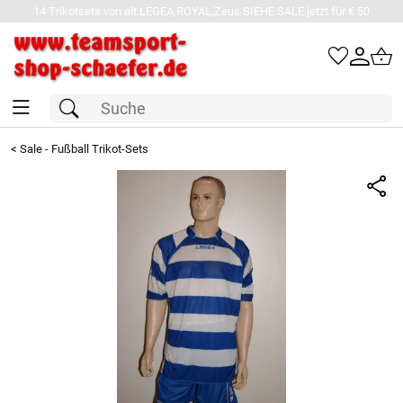
14 Trikotsets von alt.LEGEA,ROYAL,Zeus SIEHE SALE jetzt für € 50
<
Sale - Fußball Trikot-Sets