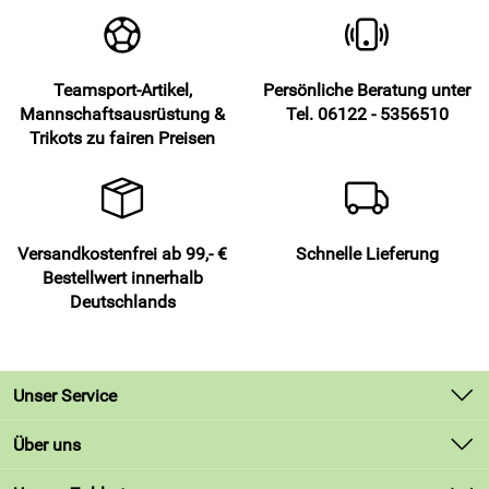
Spüre die weiche Baumwolle und halte eine angenehme
Luft auf deiner Haut, auch wenn das Tempo steigt. Vertraue
auf das bewegliche, leichte Material und geh entschlossen
in den ersten Kontakt. Bleibe konzentriert, denn das robuste
Teamsport-Artikel,
Persönliche Beratung unter
Gewebe steckt Ziehen und Drücken souverän weg. Setze mit
Mannschaftsausrüstung &
Tel. 06122 - 5356510
dem klaren, einfarbigen Design ein Statement auf dem
Trikots zu fairen Preisen
Platz.
Details – Kurzarm-Trikot – PAT 145 von Patrick Teamsport
Belgien, schwarz:
Versandkostenfrei ab 99,- €
Schnelle Lieferung
Fußball-Kurzarm-Trikot
Bestellwert innerhalb
Material: 100 Prozent Baumwolle
Deutschlands
Passform: sportlich, unisex
Gewicht: leicht
Farbe: schwarz, einfarbig
Unser Service
Ausschnitt: rund
Verarbeitung: atmungsaktiv, schnelltrocknend
Kontakt
Über uns
Strapazierfähiges Material
Lieferbedingungen
Unsere Bestseller