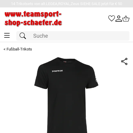
14 Trikotsets von alt.LEGEA,ROYAL,Zeus SIEHE SALE jetzt für € 50
<
Fußball-Trikots