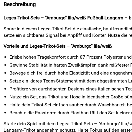
Beschreibung
Legea-Trikot-Sets – "Amburgo" lila/weiß Fußball-Langarm – b
Spüre in diesem Legea-Trikot-Set die elastische, hautfreundli
setze ein sichtbares Signal bei Anpfiff und Konter. Nutze die
Vorteile und Legea-Trikot-Sets – "Amburgo" lila/weiß
Erlebe hohen Tragekomfort durch 87 Prozent Polyester und
Gewinne Stabilität in harten Zweikämpfen dank reißfester F
Bewege dich frei durch hohe Elastizität und eine angenehm
Setze ein klares Team-Statement mit dem abgestimmten La
Profitiere von durchdachten Designs eines italienischen Te
Nutze ein Set, das Trikot und Hose in identischer Größe bü
Halte dein Trikot-Set einfach sauber durch Waschbarkeit bei
Beachte die Passform: durch Elasthan fällt das Set kleiner 
Starte dein Spiel mit dem Legea-Trikot-Sets – "Amburgo" lila/
Langarm-Trikot angenehm schützt. Halte Fokus auf den ersten 