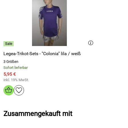
waschbar:
ca. 30 °C
Legea-Trikot-Sets - "Colonia" lila / weiß
3 Größen
Sofort lieferbar
5,95 €
inkl. 19% MwSt.
Zusammengekauft mit