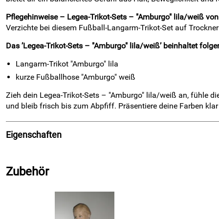
Pflegehinweise – Legea-Trikot-Sets – "Amburgo" lila/weiß v
Verzichte bei diesem Fußball-Langarm-Trikot-Set auf Trockner
Das ’Legea-Trikot-Sets – "Amburgo" lila/weiß’ beinhaltet folgen
Langarm-Trikot "Amburgo" lila
kurze Fußballhose "Amburgo" weiß
Zieh dein Legea-Trikot-Sets – "Amburgo" lila/weiß an, fühle 
und bleib frisch bis zum Abpfiff. Präsentiere deine Farben klar
Eigenschaften
Material
Zubehör
Elasthan:
13 %
Polyester:
87 %
Pflege