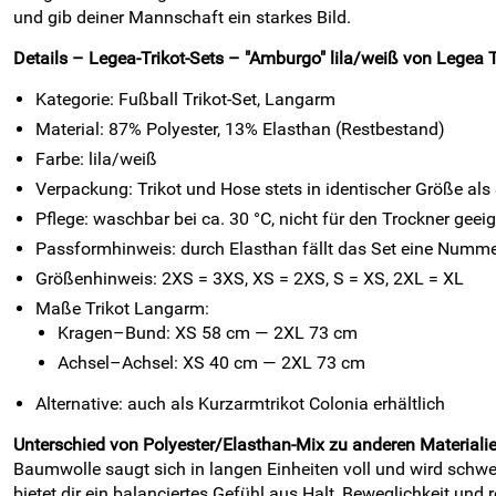
und gib deiner Mannschaft ein starkes Bild.
Details – Legea-Trikot-Sets – "Amburgo" lila/weiß von Legea
Kategorie: Fußball Trikot-Set, Langarm
Material: 87% Polyester, 13% Elasthan (Restbestand)
Farbe: lila/weiß
Verpackung: Trikot und Hose stets in identischer Größe als
Pflege: waschbar bei ca. 30 °C, nicht für den Trockner geei
Passformhinweis: durch Elasthan fällt das Set eine Numme
Größenhinweis: 2XS = 3XS, XS = 2XS, S = XS, 2XL = XL
Maße Trikot Langarm:
Kragen–Bund: XS 58 cm — 2XL 73 cm
Achsel–Achsel: XS 40 cm — 2XL 73 cm
Alternative: auch als Kurzarmtrikot Colonia erhältlich
Unterschied von Polyester/Elasthan-Mix zu anderen Materiali
Baumwolle saugt sich in langen Einheiten voll und wird schw
bietet dir ein balanciertes Gefühl aus Halt, Beweglichkeit und 