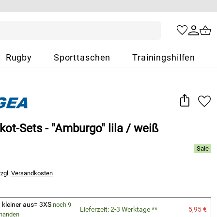
Rugby
Sporttaschen
Trainingshilfen
kot-Sets - "Amburgo" lila / weiß
zzgl.
Versandkosten
lt kleiner aus= 3XS
noch 9
Lieferzeit: 2-3 Werktage **
5,95 €
rhanden