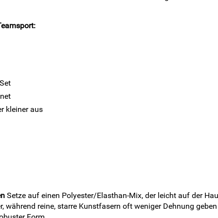
 Teamsport:
 Set
gnet
r kleiner aus
en
Setze auf einen Polyester/Elasthan-Mix, der leicht auf der Haut 
er, während reine, starre Kunstfasern oft weniger Dehnung gebe
robuster Form.