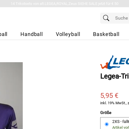
14 Trikotsets von alt.LEGEA,ROYAL,Zeus SIEHE SALE jetzt für € 50
all
Handball
Volleyball
Basketball
Legea-Tri
5,95 €
inkl. 19% MwSt., 
Größe
2XS - fäl
Artikel vo