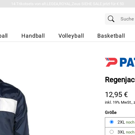
14 Trikotsets von alt.LEGEA,ROYAL,Zeus SIEHE SALE jetzt für € 50
all
Handball
Volleyball
Basketball
Regenjac
12,95 €
inkl. 19% MwSt., 
Größe
2XL
noch 
3XL
noch 