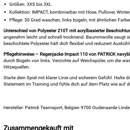
Größen: 3XS bis 3XL
Kollektion: IMPACT, kombinierbar mit Hose, Pullover, Winte
Pflege: 30 Grad waschen, links bügeln, mit ähnlichen Far
Unterschied von Polyester 210T mit acrylbasierter Beschichtu
angenehm leicht und schnell trocknend. Baummwolle saugt sic
beschichtete Polyester hält dich flexibel und reduziert Auskü
Pflegehinweise – Regenjacke Impact 110 von PATRICK navyb
durch Bügeln von links. Verzichte auf Weichspüler, um die w
Hitzequellen.
Starte dein Spiel mit klarer Linie und sicherem Gefühl. Halte
Statement im Training und fühle dich auf dem Platz wie auf
Hersteller: Patrick Teamsport, Belgien 9700 Oudenaarde Linde
Zusammengekauft mit