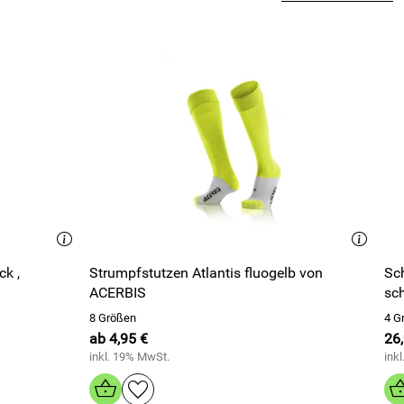
ck ,
Strumpfstutzen Atlantis fluogelb von
Schie
ACERBIS
sc
8 Größen
4 G
ab 4,95 €
26
inkl. 19% MwSt.
ink