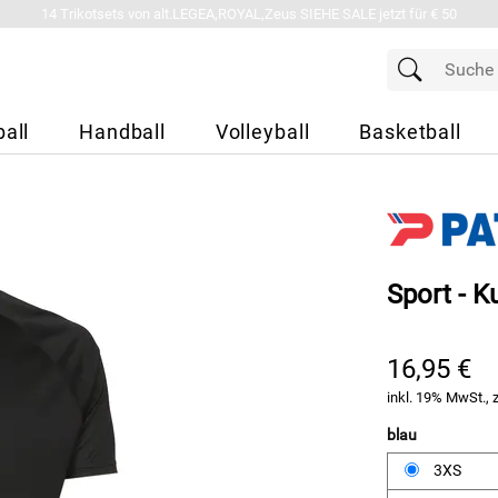
14 Trikotsets von alt.LEGEA,ROYAL,Zeus SIEHE SALE jetzt für € 50
all
Handball
Volleyball
Basketball
Sport - Ku
16,95 €
inkl. 19% MwSt., 
blau
3XS