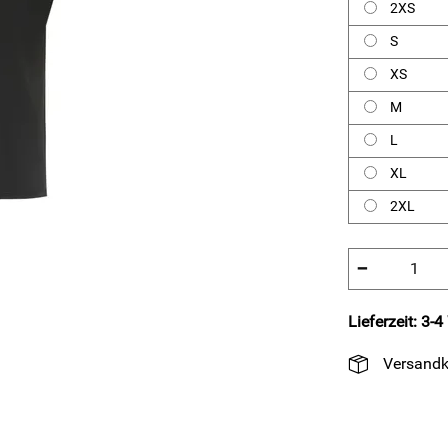
2XS
S
XS
M
L
XL
2XL
−
Lieferzeit: 3-
Versandk