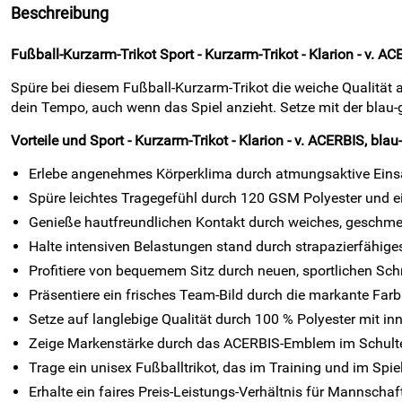
Beschreibung
Fußball-Kurzarm-Trikot Sport - Kurzarm-Trikot - Klarion - v. A
Spüre bei diesem Fußball-Kurzarm-Trikot die weiche Qualität a
dein Tempo, auch wenn das Spiel anzieht. Setze mit der blau
Vorteile und Sport - Kurzarm-Trikot - Klarion - v. ACERBIS, blau
Erlebe angenehmes Körperklima durch atmungsaktive Einsä
Spüre leichtes Tragegefühl durch 120 GSM Polyester und 
Genieße hautfreundlichen Kontakt durch weiches, geschm
Halte intensiven Belastungen stand durch strapazierfähiges
Profitiere von bequemem Sitz durch neuen, sportlichen Schn
Präsentiere ein frisches Team-Bild durch die markante Far
Setze auf langlebige Qualität durch 100 % Polyester mit inn
Zeige Markenstärke durch das ACERBIS-Emblem im Schulte
Trage ein unisex Fußballtrikot, das im Training und im Spie
Erhalte ein faires Preis-Leistungs-Verhältnis für Mannschaft