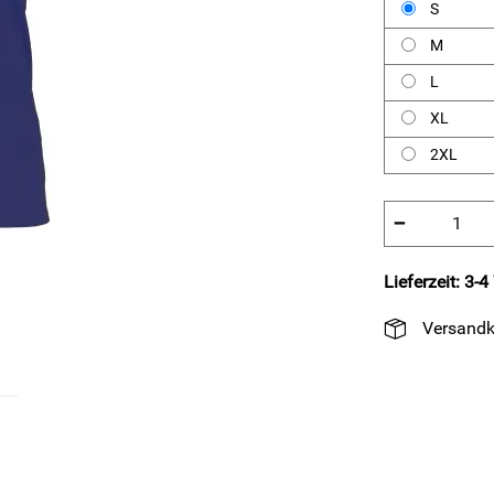
S
M
L
XL
2XL
−
Lieferzeit: 3-
Versandk