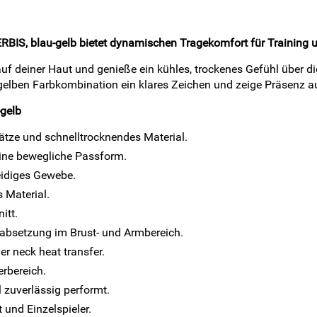
CERBIS, blau-gelb bietet dynamischen Tragekomfort für Training u
uf deiner Haut und genieße ein kühles, trockenes Gefühl über d
-gelben Farbkombination ein klares Zeichen und zeige Präsenz a
-gelb
tze und schnelltrocknendes Material.
eine bewegliche Passform.
eidiges Gewebe.
 Material.
itt.
babsetzung im Brust- und Armbereich.
er neck heat transfer.
rbereich.
l zuverlässig performt.
 und Einzelspieler.