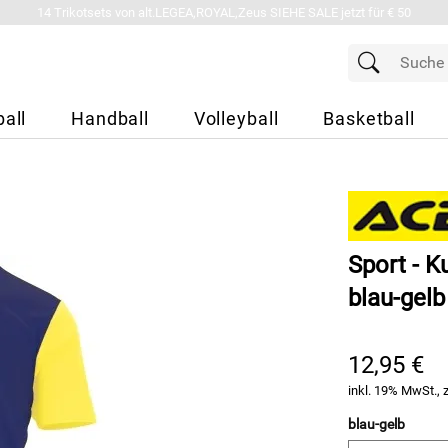
14 Trikotsets von alt.LEGEA,ROYAL,Zeus SIEHE SALE jetzt für € 50
all
Handball
Volleyball
Basketball
Sport - K
blau-gelb
12,95 €
inkl. 19% MwSt., 
blau-gelb