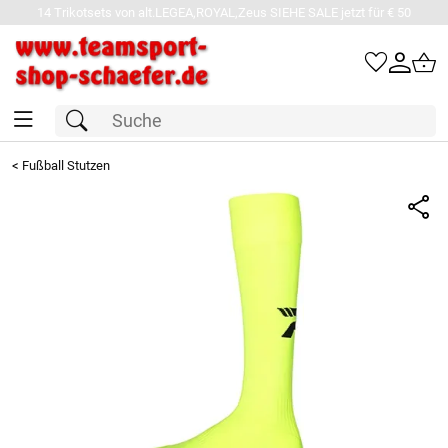
14 Trikotsets von alt.LEGEA,ROYAL,Zeus SIEHE SALE jetzt für € 50
<
Fußball Stutzen