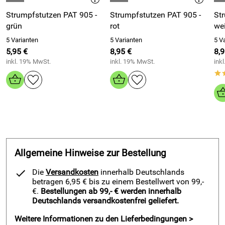
zusätzlichen Socken mehr angezogen werden, dass
Strumpfstutzen PAT 905 -
Strumpfstutzen PAT 905 -
Stru
Fußballschuhe in der gewohnten Größe genutzt werden
grün
rot
we
können.
5 Varianten
5 Varianten
5 V
Das Material der Patrick PAT 905 Strumpfstutzen sorgt für
5,95 €
8,95 €
8,9
eine gute Atmungsaktivität. Der Anteil an Elastan sorgt für
inkl. 19% MwSt.
inkl. 19% MwSt.
ink
eine dauerhafte Passform der Strumpfstutzen.
*
Vorteile
Strumpfstutzen PAT 905 von Patrick Sport
Materialmix für guten Feuchtigeitstransport
elastische Verstärkung sorgt für einen perfekten Sitz
Allgemeine Hinweise zur Bestellung
Achtung keine gerippte Waden-Bündchen
strapazierfähig bei perfekter Passform
Die
Versandkosten
innerhalb Deutschlands
betragen 6,95 € bis zu einem Bestellwert von 99,-
€.
Bestellungen ab 99,- € werden innerhalb
Deutschlands versandkostenfrei geliefert.
Details
Strumpfstutzen PAT 905 von Patrick Sport -
Weitere Informationen zu den Lieferbedingungen >
97 % Polyamid