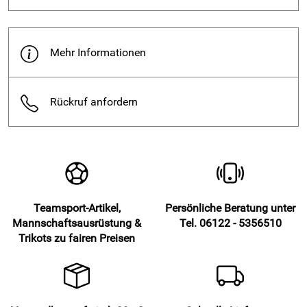
3 % Elastan
elastischen Verstärkung für perfekte Passform
Mehr Informationen
Hersteller Logo im Schienbeinbereich
moderne, feine Designstreifen über und unter dem Logo
Strumpfstutzen unixex
Rückruf anfordern
kürzer als PAT 901 , da Wadenbündchen fehlen ! Keine
Haut-Einschnürung
Hersteller: Patrick Teamsport, Belgien 9700 Oudenaarde
Lindestraat 58,
Teamsport-Artikel,
Persönliche Beratung unter
Mannschaftsausrüstung &
Tel. 06122 - 5356510
Trikots zu fairen Preisen