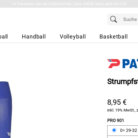
14 Trikotsets von alt.LEGEA,ROYAL,Zeus SIEHE SALE jetzt für € 50
all
Handball
Volleyball
Basketball
Strumpfs
8,95 €
inkl. 19% MwSt., 
PRO 901
0= 29-32