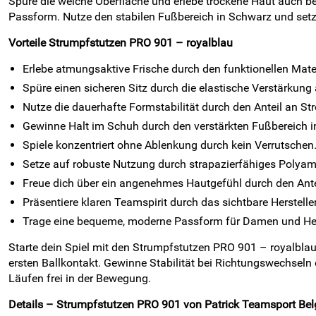
Spüre die weiche Oberfläche und erlebe trockene Haut auch be
Passform. Nutze den stabilen Fußbereich in Schwarz und setze
Vorteile Strumpfstutzen PRO 901 – royalblau
Erlebe atmungsaktive Frische durch den funktionellen Mate
Spüre einen sicheren Sitz durch die elastische Verstärkung
Nutze die dauerhafte Formstabilität durch den Anteil an Str
Gewinne Halt im Schuh durch den verstärkten Fußbereich i
Spiele konzentriert ohne Ablenkung durch kein Verrutschen
Setze auf robuste Nutzung durch strapazierfähiges Polyam
Freue dich über ein angenehmes Hautgefühl durch den Ant
Präsentiere klaren Teamspirit durch das sichtbare Herstel
Trage eine bequeme, moderne Passform für Damen und He
Starte dein Spiel mit den Strumpfstutzen PRO 901 – royalbla
ersten Ballkontakt. Gewinne Stabilität bei Richtungswechseln
Läufen frei in der Bewegung.
Details – Strumpfstutzen PRO 901 von Patrick Teamsport Belg