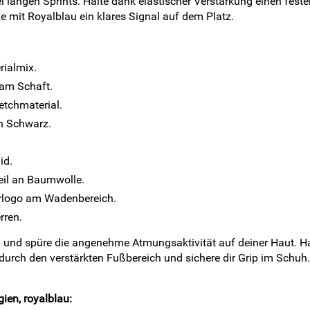
i langen Sprints. Halte dank elastischer Verstärkung einen fest
 mit Royalblau ein klares Signal auf dem Platz.
rialmix.
 am Schaft.
etchmaterial.
n Schwarz.
.
id.
eil an Baumwolle.
lerlogo am Wadenbereich.
rren.
u und spüre die angenehme Atmungsaktivität auf deiner Haut. Ha
 durch den verstärkten Fußbereich und sichere dir Grip im Schu
ien, royalblau: