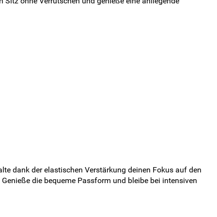
en Sitz ohne Verrutschen und genieße eine anliegende
lte dank der elastischen Verstärkung deinen Fokus auf den
h. Genieße die bequeme Passform und bleibe bei intensiven