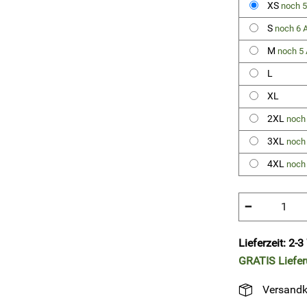
XS
noch 5
S
noch 6 A
M
noch 5 
L
XL
2XL
noch 
3XL
noch 
4XL
noch 
−
Lieferzeit: 2-
GRATIS
Liefe
Versandk