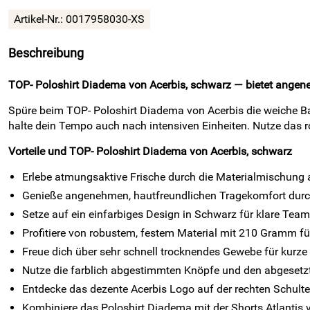
Artikel-Nr.:
0017958030-XS
Beschreibung
TOP- Poloshirt Diadema von Acerbis, schwarz — bietet angene
Spüre beim TOP- Poloshirt Diadema von Acerbis die weiche Ba
halte dein Tempo auch nach intensiven Einheiten. Nutze das
Vorteile und TOP- Poloshirt Diadema von Acerbis, schwarz
Erlebe atmungsaktive Frische durch die Materialmischung 
Genieße angenehmen, hautfreundlichen Tragekomfort durch
Setze auf ein einfarbiges Design in Schwarz für klare Tea
Profitiere von robustem, festem Material mit 210 Gramm für
Freue dich über sehr schnell trocknendes Gewebe für kurze
Nutze die farblich abgestimmten Knöpfe und den abgesetzt
Entdecke das dezente Acerbis Logo auf der rechten Schulters
Kombiniere das Poloshirt Diadema mit der Shorts Atlantis v