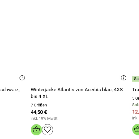
Winterjacke Atlantis von Acerbis blau, 4XS
bis 4 XL
5 G
Sofo
7 Größen
12
44,50 €
ink
inkl. 19% MwSt.