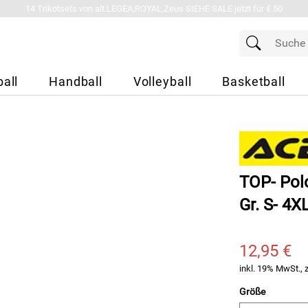
14 Trikotsets von alt.LEGEA,ROYAL,Zeus SIEHE SALE jetzt für € 50
all
Handball
Volleyball
Basketball
TOP- Polo
Gr. S- 4X
12,95 €
inkl. 19% MwSt., 
Größe