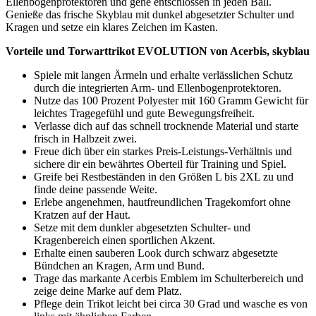
Gewebe hält die Form auch nach intensiven Paraden und verrutscht
weniger als lockere Mischgewebe. So behältst du ein trockenes
Gefühl und eine stabile Passform über die gesamte Spielzeit.
Pflegehinweise – Torwarttrikot EVOLUTION von Acerbis,
skyblau
Wasche das Torwarttrikot EVOLUTION von Acerbis, skyblau bei
circa 30 Grad von links mit ähnlichen Farben. Trockne das Trikot an
der Luft und verzichte auf Trockner und Weichspüler. Lege das
Trikot glatt, damit die Protektoren ihre Form behalten und du lange
Freude an deinem Oberteil hast.
Hol dir das Torwarttrikot EVOLUTION von Acerbis, skyblau und
geh sicher in jeden Ball. Spüre die Ruhe im Strafraum, wenn du
dich streckst, fällst und wieder aufstehst. Greife zu, halte fest und
führe dein Team mit klaren Aktionen.
Hersteller: ACERBIS, Italien 24021 Albino Via Serio 37,
Allgemeine Hinweise zur Bestellung
Die
Versandkosten
innerhalb Deutschlands betragen 6,95 €
bis zu einem Bestellwert von 99,- €.
Bestellungen ab 99,- €
werden innerhalb Deutschlands versandkostenfrei