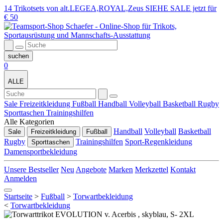
14 Trikotsets von alt.LEGEA,ROYAL,Zeus SIEHE SALE jetzt für
€ 50
0
ALLE
Sale
Freizeitkleidung
Fußball
Handball
Volleyball
Basketball
Rugby
Sporttaschen
Trainingshilfen
Alle Kategorien
Handball
Volleyball
Basketball
Sale
Freizeitkleidung
Fußball
Rugby
Trainingshilfen
Sport-Regenkleidung
Sporttaschen
Damensportbekleidung
Unsere Bestseller
Neu
Angebote
Marken
Merkzettel
Kontakt
Anmelden
Startseite
>
Fußball
>
Torwartbekleidung
<
Torwartbekleidung