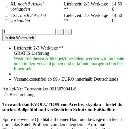
Ballkontakt. Greife mutig zu Flanken und lande sicher dank der
Protektoren auf Rasen oder Kunstrasen. Bleibe trocken, wenn das
Match anzieht, und behalte die Ruhe in engen Situationen im
Strafraum.
Details – Torwarttrikot EVOLUTION von Acerbis, skyblau
(Hersteller: ACERBIS, Italien):
Kategorie: Torwartbekleidung, Langarm
Material: 100 Prozent Polyester
Flächengewicht: circa 160 g
Passform: beweglich, angenehm auf der Haut
Protektion: integrierte Arm- und Ellenbogenprotektoren
Trocknung: schnell trocknend
Design: skyblau, Schulter und Kragen dunkel abgesetzt
Bündchen: Kragen, Arm, Bund schwarz abgesetzt
Branding: Acerbis Emblem im Schulterbereich
Größen: S bis 2XL; Restbestand L bis 2XL im Abverkauf
Pflege: waschen bei circa 30 Grad, von links, mit ähnlichen
Farben
Unterschied von Polyester zu anderen Materialien
Polyester führt Feuchtigkeit zügig nach außen und trocknet schnell,
während Baumwolle Nässe speichert und schwer wird. Das leichte