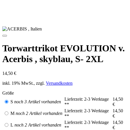
Spiele mit langen Ärmeln und erhalte verlässlichen Schutz
durch die integrierten Arm- und Ellenbogenprotektoren.
Nutze das 100 Prozent Polyester mit 160 Gramm Gewicht für
leichtes Tragegefühl und gute Bewegungsfreiheit.
Verlasse dich auf das schnell trocknende Material und starte
frisch in Halbzeit zwei.
Freue dich über ein starkes Preis-Leistungs-Verhältnis und
sichere dir ein bewährtes Oberteil für Training und Spiel.
Greife bei Restbeständen in den Größen L bis 2XL zu und
finde deine passende Weite.
Erlebe angenehmen, hautfreundlichen Tragekomfort ohne
Kratzen auf der Haut.
Setze mit dem dunkler abgesetzten Schulter- und
Kragenbereich einen sportlichen Akzent.
Erhalte einen sauberen Look durch schwarz abgesetzte
Bündchen an Kragen, Arm und Bund.
Trage das markante Acerbis Emblem im Schulterbereich und
zeige deine Marke auf dem Platz.
Pflege dein Trikot leicht bei circa 30 Grad und wasche es von
links mit ähnlichen Farben.
Wähle aus mehreren Farben das passende Design für dein
Teamkader.
Starte dein Spiel mit dem Torwarttrikot EVOLUTION von Acerbis,
skyblau. Spüre die leichte Qualität und halte Fokus auf den ersten