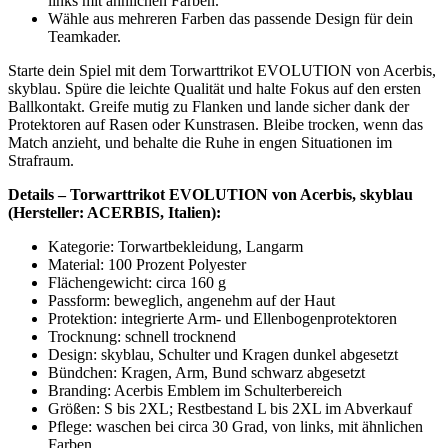
geliefert.
Weitere Informationen zu den Lieferbedingungen >
Mehr Informationen
Rückruf anfordern
Teamsport-Artikel, Mannschaftsausrüstung & Trikots zu fairen
Preisen
Persönliche Beratung unter Tel. 06122 - 5356510
Versandkostenfrei ab 99,- € Bestellwert innerhalb Deutschlands
Schnelle Lieferung
Unser Service
Kontakt
Lieferbedingungen
Kundenlogin
Über uns
Unsere Bestseller
Marken
Neu
Angebote