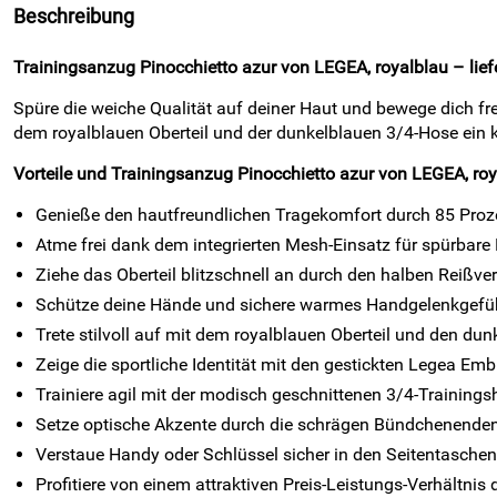
Beschreibung
Trainingsanzug Pinocchietto azur von LEGEA, royalblau – lief
Spüre die weiche Qualität auf deiner Haut und bewege dich fr
dem royalblauen Oberteil und der dunkelblauen 3/4-Hose ein kl
Vorteile und Trainingsanzug Pinocchietto azur von LEGEA, ro
Genieße den hautfreundlichen Tragekomfort durch 85 Proz
Atme frei dank dem integrierten Mesh-Einsatz für spürbare L
Ziehe das Oberteil blitzschnell an durch den halben Reißve
Schütze deine Hände und sichere warmes Handgelenkgefü
Trete stilvoll auf mit dem royalblauen Oberteil und den dun
Zeige die sportliche Identität mit den gestickten Legea E
Trainiere agil mit der modisch geschnittenen 3/4-Trainings
Setze optische Akzente durch die schrägen Bündchenenden
Verstaue Handy oder Schlüssel sicher in den Seitentaschen
Profitiere von einem attraktiven Preis-Leistungs-Verhältni