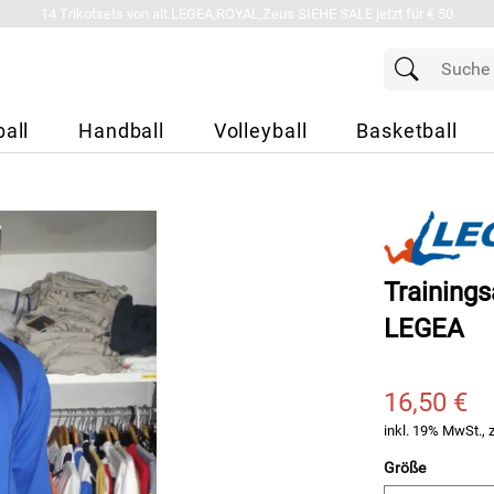
14 Trikotsets von alt.LEGEA,ROYAL,Zeus SIEHE SALE jetzt für € 50
all
Handball
Volleyball
Basketball
Training
LEGEA
16,50 €
inkl. 19% MwSt., 
Größe