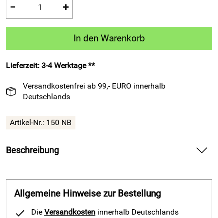
−
+
In den Warenkorb
Lieferzeit: 3-4 Werktage **
Versandkostenfrei ab 99,- EURO innerhalb
Deutschlands
Artikel-Nr.:
150 NB
Beschreibung
Trainingsjacke – EXCL150 navyblau von Patrick Teamsport
Belgien bietet geschmeidigen Komfort für Training und
Freizeit.
Allgemeine Hinweise zur Bestellung
Spüre bei der Trainingsjacke – EXCL150 navyblau die
Die
Versandkosten
innerhalb Deutschlands