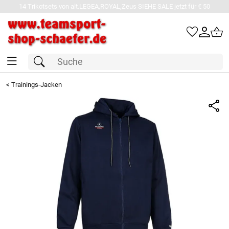
14 Trikotsets von alt.LEGEA,ROYAL,Zeus SIEHE SALE jetzt für € 50
<
Trainings-Jacken