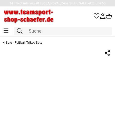
14 Trikotsets von alt.LEGEA,ROYAL,Zeus SIEHE SALE jetzt für € 50
<
Sale - Fußball Trikot-Sets