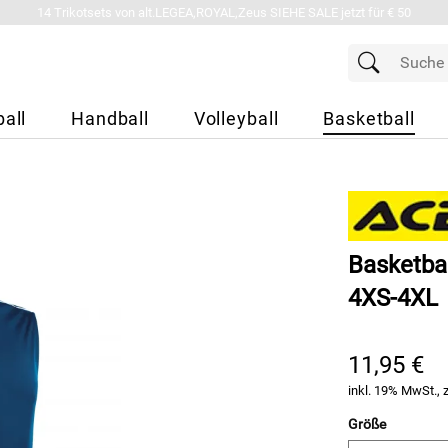
14 Trikotsets von alt.LEGEA,ROYAL,Zeus SIEHE SALE jetzt für € 50
all
Handball
Volleyball
Basketball
Basketbal
4XS-4XL
11,95 €
inkl. 19% MwSt., 
Größe