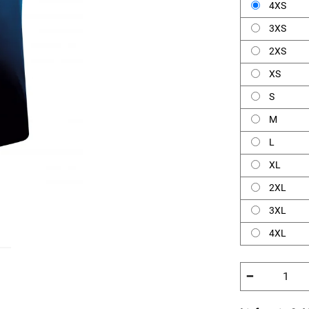
4XS
3XS
2XS
XS
S
M
L
XL
2XL
3XL
4XL
−