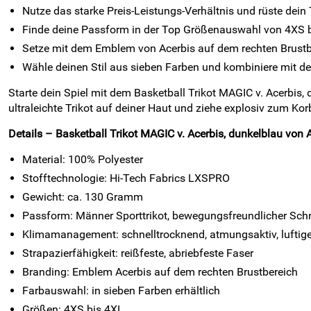
Nutze das starke Preis-Leistungs-Verhältnis und rüste dein 
Finde deine Passform in der Top Größenauswahl von 4XS bis
Setze mit dem Emblem von Acerbis auf dem rechten Brustb
Wähle deinen Stil aus sieben Farben und kombiniere mit 
Starte dein Spiel mit dem Basketball Trikot MAGIC v. Acerbis,
ultraleichte Trikot auf deiner Haut und ziehe explosiv zum K
Details – Basketball Trikot MAGIC v. Acerbis, dunkelblau von A
Material: 100% Polyester
Stofftechnologie: Hi-Tech Fabrics LXSPRO
Gewicht: ca. 130 Gramm
Passform: Männer Sporttrikot, bewegungsfreundlicher Schn
Klimamanagement: schnelltrocknend, atmungsaktiv, luftige
Strapazierfähigkeit: reißfeste, abriebfeste Faser
Branding: Emblem Acerbis auf dem rechten Brustbereich
Farbauswahl: in sieben Farben erhältlich
Größen: 4XS bis 4XL