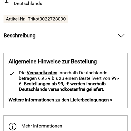
Deutschlands
Artikel-Nr.:
Trikot0022728090
Beschreibung
Basketball Trikot MAGIC v. Acerbis, schwarz — liefert
angenehmen Tragekomfort für Training und Spiel.
Allgemeine Hinweise zur Bestellung
Spüre die weiche, glatte Oberfläche auf deiner Haut und
bewege dich frei bei schnellen Cuts und Drives. Atme ruhiger
Die
Versandkosten
innerhalb Deutschlands
durch das atmungsaktive Hi‑Tech Gewebe und halte deine
betragen 6,95 € bis zu einem Bestellwert von 99,-
Temperatur im Griff. Nutze das leichte Trikotgewicht von
€.
Bestellungen ab 99,- € werden innerhalb
Deutschlands versandkostenfrei geliefert.
130 Gramm und beschleunige deinen ersten Schritt.
Weitere Informationen zu den Lieferbedingungen >
Vorteile und Basketball Trikot MAGIC v. Acerbis, schwarz
Gewinne ein frisches Körperklima durch das Hi‑Tech
Fabrics LXSPRO Material.
Spüre ein federleichtes Gefühl auf dem Court durch das
Mehr Informationen