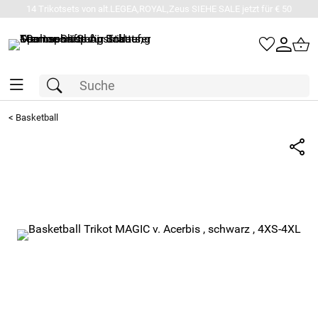
14 Trikotsets von alt.LEGEA,ROYAL,Zeus SIEHE SALE jetzt für € 50
<
Basketball