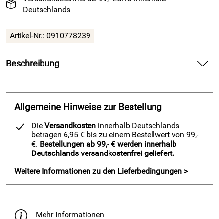
Deutschlands
Artikel-Nr.:
0910778239
Beschreibung
Basketball Wende Shorts PHIL v. Acerbis, weiß-rot — liefert
frischen Spielkomfort für Training und Wettkampf.
Allgemeine Hinweise zur Bestellung
Spüre bei den Basketball Wende Shorts PHIL v. Acerbis die
weiche Qualität auf deiner Haut und bewege dich frei in
Die
Versandkosten
innerhalb Deutschlands
jeder Sequenz. Genieße das schnelle Trocknen nach
betragen 6,95 € bis zu einem Bestellwert von 99,-
intensiven Sprints und bleibe angenehm kühl auf dem
€.
Bestellungen ab 99,- € werden innerhalb
Deutschlands versandkostenfrei geliefert.
Court. Nutze die Wendefunktion und wechsle flexibel
zwischen Weiß-Rot und der Grundfarbe für klare
Weitere Informationen zu den Lieferbedingungen >
Teamabstimmung.
Vorteile und Basketball Wende Shorts PHIL v. Acerbis, weiß-
rot
Mehr Informationen