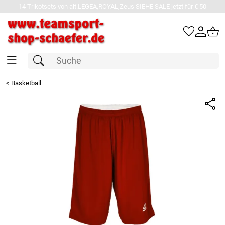
14 Trikotsets von alt.LEGEA,ROYAL,Zeus SIEHE SALE jetzt für € 50
<
Basketball