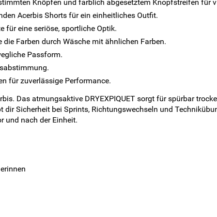
gestimmten Knöpfen und farblich abgesetztem Knopfstreifen für v
en Acerbis Shorts für ein einheitliches Outfit.
für eine seriöse, sportliche Optik.
te die Farben durch Wäsche mit ähnlichen Farben.
wegliche Passform.
insabstimmung.
en für zuverlässige Performance.
rbis. Das atmungsaktive DRYEXPIQUET sorgt für spürbar trocken
t dir Sicherheit bei Sprints, Richtungswechseln und Technikübu
or und nach der Einheit.
lerinnen