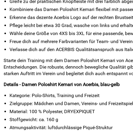
Greife zu der praktischen Knopfleiste mit drei farblich ab
Kombiniere das Damen Poloshirt Kemari flexibel mit passend
Erkenne das dezente Acerbis Logo auf der rechten Brustseite 
Pflege leicht bei etwa 30 Grad, wasche von links und erhal
Wähle deine Größe von 4XS bis 3XL für eine passende, be
Freue dich auf mehrere Farbvarianten für Team- und Vere
Verlasse dich auf den ACERBIS Qualitätsanspruch aus Itali
Starte dein Training mit dem Damen Poloshirt Kemari von Ace
Entscheidungen. Die robuste, dennoch bewegliche Qualität gib
starken Auftritt im Verein und begleitet dich auch entspannt v
Details - Damen Poloshirt Kemari von Acerbis, blau-gelb
Kategorie: Polo-Shirts, Training und Freizeit
Zielgruppe: Mädchen und Damen, Vereins- und Freizeitspie
Material: 100 % Polyester, DRYEXPIQUET
Stoffgewicht: ca. 160 g
Atmungsaktivität: luftdurchlässige Piqué-Struktur