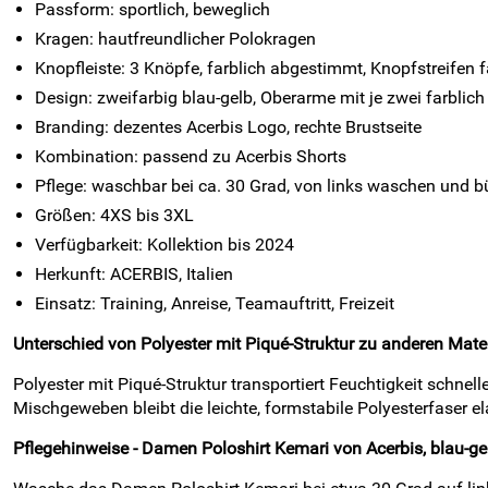
Passform: sportlich, beweglich
Kragen: hautfreundlicher Polokragen
Knopfleiste: 3 Knöpfe, farblich abgestimmt, Knopfstreifen f
Design: zweifarbig blau-gelb, Oberarme mit je zwei farblich
Branding: dezentes Acerbis Logo, rechte Brustseite
Kombination: passend zu Acerbis Shorts
Pflege: waschbar bei ca. 30 Grad, von links waschen und 
Größen: 4XS bis 3XL
Verfügbarkeit: Kollektion bis 2024
Herkunft: ACERBIS, Italien
Einsatz: Training, Anreise, Teamauftritt, Freizeit
Unterschied von Polyester mit Piqué-Struktur zu anderen Mater
Polyester mit Piqué-Struktur transportiert Feuchtigkeit schne
Mischgeweben bleibt die leichte, formstabile Polyesterfaser e
Pflegehinweise - Damen Poloshirt Kemari von Acerbis, blau-ge