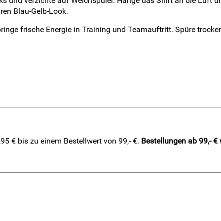
 und verzichte auf Weichspüler. Hänge das Shirt an die Luft und
aren Blau-Gelb-Look.
inge frische Energie in Training und Teamauftritt. Spüre trocke
5 € bis zu einem Bestellwert von 99,- €.
Bestellungen ab 99,- €