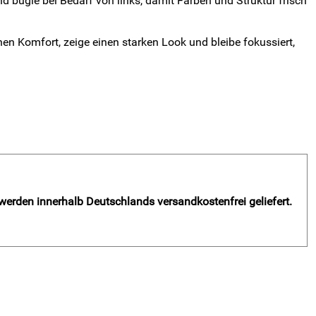
 bügle bei Bedarf von links, damit Farben und Struktur frisch
nen Komfort, zeige einen starken Look und bleibe fokussiert,
 werden innerhalb Deutschlands versandkostenfrei geliefert.