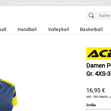
14 Trikotsets von alt.LEGEA,ROYAL,Zeus SIEHE SALE jetzt für € 50
all
Handball
Volleyball
Basketball
Damen Pol
Gr. 4XS-
16,95 €
inkl. 19% MwSt., 
Größe