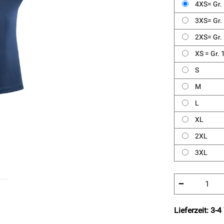
4XS= Gr.
3XS= Gr.
2XS= Gr.
XS = Gr.
S
M
L
XL
2XL
3XL
−
Lieferzeit: 3-