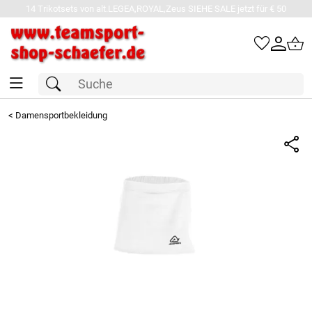
14 Trikotsets von alt.LEGEA,ROYAL,Zeus SIEHE SALE jetzt für € 50
<
Damensportbekleidung