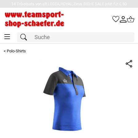
14 Trikotsets von alt.LEGEA,ROYAL,Zeus SIEHE SALE jetzt für € 50
<
Polo-Shirts