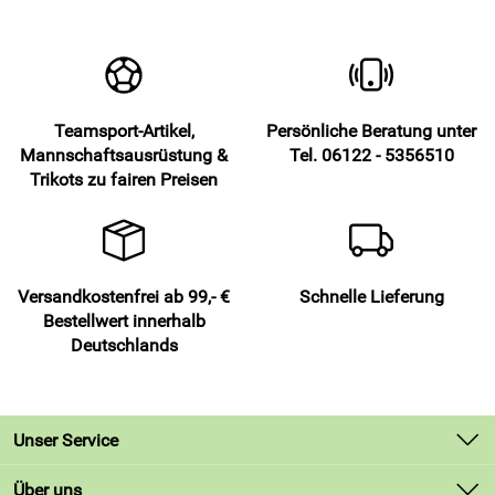
markanten Akzent.
Spüre den angenehmen, hautfreundlichen Tragekomfort
bei langen Tagen.
Freue dich über die 2-farbige Gestaltung für einen
modernen Look.
Teamsport-Artikel,
Persönliche Beratung unter
Nutze den hautfreundlichen Kragen für ein entspanntes
Mannschaftsausrüstung &
Tel. 06122 - 5356510
Gefühl am Hals.
Trikots zu fairen Preisen
Bediene die 4er Knopfreihe mit farblich abgestimmten
Knöpfen für flexible Belüftung.
Kombiniere das Poloshirt Belatrix mit Shorts von Acerbis
für ein stimmiges Team-Outfit.
Versandkostenfrei ab 99,- €
Schnelle Lieferung
Vertraue auf ein robustes, festes Poloshirt für Training,
Bestellwert innerhalb
Anreise und Vereinsalltag.
Deutschlands
Profitiere von 210 g Stoffgewicht für Formstabilität und
eine wertige Haptik.
Lebe den functional lifestyle zwischen Platz, Schule und
Freizeit.
Unser Service
Zeige das dezente Acerbis Logo auf der rechten
Kontakt
Über uns
Brustseite für Markenstärke.