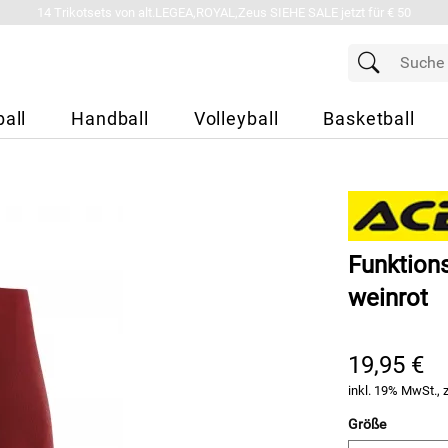
14 Trikotsets von alt.LEGEA,ROYAL,Zeus SIEHE SALE jetzt für € 50
all
Handball
Volleyball
Basketball
Funktion
weinrot
19,95 €
inkl. 19% MwSt., 
Größe