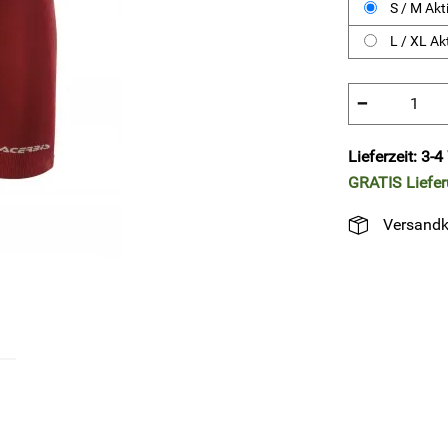
S / M Akt
L / XL Ak
−
Lieferzeit: 3-
GRATIS
Liefe
Versandk