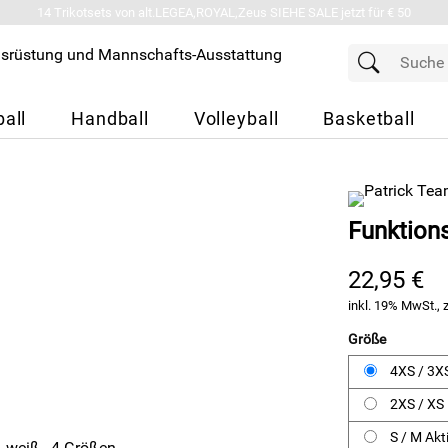
14 Trikotsets von alt.LEGEA,ROYAL,Zeus SIEHE SALE jetzt für € 50
all
Handball
Volleyball
Basketball
Funktions
22,95 €
inkl. 19% MwSt., 
Größe
4XS / 3X
2XS / XS
S / M Akt