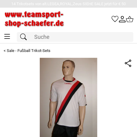
14 Trikotsets von alt.LEGEA,ROYAL,Zeus SIEHE SALE jetzt für € 50
<
Sale - Fußball Trikot-Sets