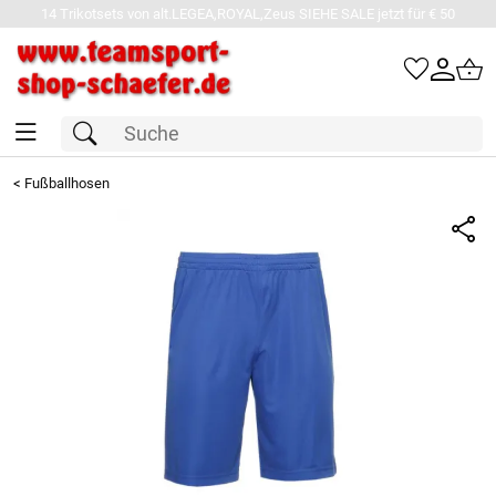
14 Trikotsets von alt.LEGEA,ROYAL,Zeus SIEHE SALE jetzt für € 50
<
Fußballhosen