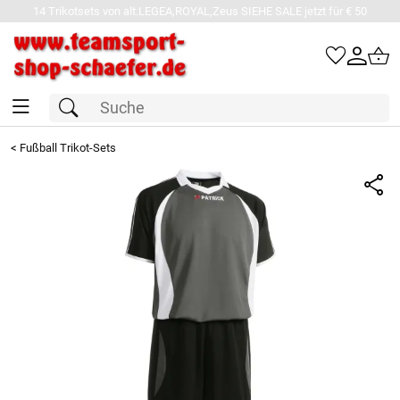
14 Trikotsets von alt.LEGEA,ROYAL,Zeus SIEHE SALE jetzt für € 50
<
Fußball Trikot-Sets