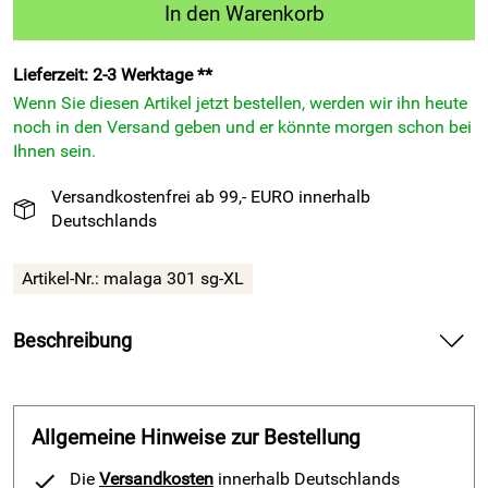
In den Warenkorb
Lieferzeit: 2-3 Werktage **
Wenn Sie diesen Artikel jetzt bestellen, werden wir ihn heute
noch in den Versand geben und er könnte morgen schon bei
Ihnen sein.
Versandkostenfrei ab 99,- EURO innerhalb
Deutschlands
Artikel-Nr.:
malaga 301 sg-XL
Beschreibung
Fußball-Kurzarm-Trikot-Set Malaga 301 von Patrick,
schwarz-grau — liefert angenehmen Tragekomfort für
Training und Spiel
Allgemeine Hinweise zur Bestellung
Spüre beim Fußball-Kurzarm-Trikot-Set Malaga 301 von
Die
Versandkosten
innerhalb Deutschlands