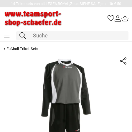
14 Trikotsets von alt.LEGEA,ROYAL,Zeus SIEHE SALE jetzt für € 50
<
Fußball Trikot-Sets