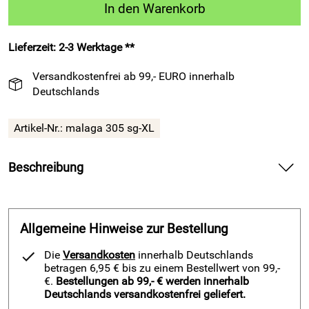
In den Warenkorb
Lieferzeit: 2-3 Werktage **
Versandkostenfrei ab 99,- EURO innerhalb
Deutschlands
Artikel-Nr.:
malaga 305 sg-XL
Beschreibung
Fußball-Trikot-Set Malaga 305 von Patrick, schwarz-grau —
liefert dynamischen Tragekomfort für Training und Spiel.
Allgemeine Hinweise zur Bestellung
Spüre bei diesem Fußball-Langarm-Set die weiche Qualität
des Polyesterstoffs direkt auf deiner Haut und genieße ein
Die
Versandkosten
innerhalb Deutschlands
hautfreundliches Gefühl beim Kicken. Erlebe das markante
betragen 6,95 € bis zu einem Bestellwert von 99,-
Design in Schwarz-Grau und setze auf dem Platz ein klares
€.
Bestellungen ab 99,- € werden innerhalb
Deutschlands versandkostenfrei geliefert.
Statement. Nutze die robuste Verarbeitung und halte Druck