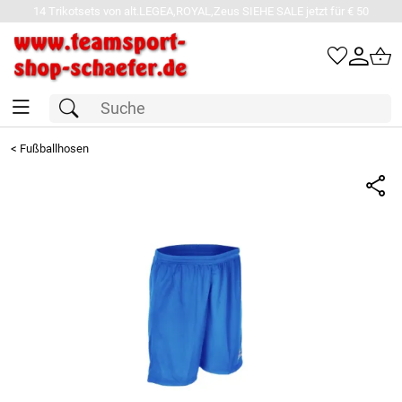
14 Trikotsets von alt.LEGEA,ROYAL,Zeus SIEHE SALE jetzt für € 50
<
Fußballhosen