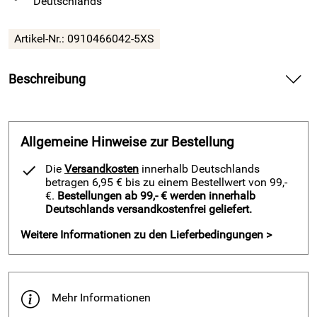
Deutschlands
Artikel-Nr.:
0910466042-5XS
Beschreibung
Fußballshorts LOKAR v. Acerbis royalblau — liefert leichte
Bewegungsfreiheit und angenehmen Tragekomfort auf dem
Platz.
Allgemeine Hinweise zur Bestellung
Spüre bei den Fußballshorts LOKAR v. Acerbis royalblau die
Die
Versandkosten
innerhalb Deutschlands
weiche, geschmeidige Qualität auf deiner Haut. Atme frei
betragen 6,95 € bis zu einem Bestellwert von 99,-
dank dem atmungsaktiven Material und halte deinen Fokus
€.
Bestellungen ab 99,- € werden innerhalb
Deutschlands versandkostenfrei geliefert.
über die ganze Spielzeit. Nutze die etwas längere Beinlänge,
gewinne Stabilität im Laufduell und bleibe beweglich in
Weitere Informationen zu den Lieferbedingungen >
jeder Aktion.
Vorteile und Fußballshorts LOKAR v. Acerbis royalblau
Genieße den optimalen Feuchtigkeitstransport durch das
Mehr Informationen
atmungsaktive Polyester.