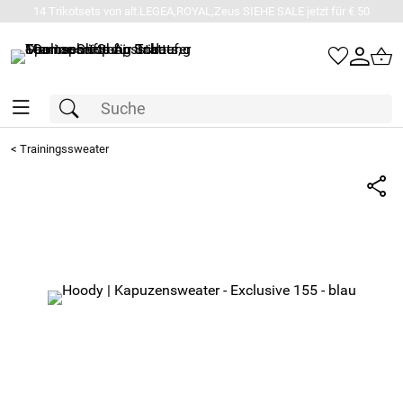
14 Trikotsets von alt.LEGEA,ROYAL,Zeus SIEHE SALE jetzt für € 50
<
Trainingssweater