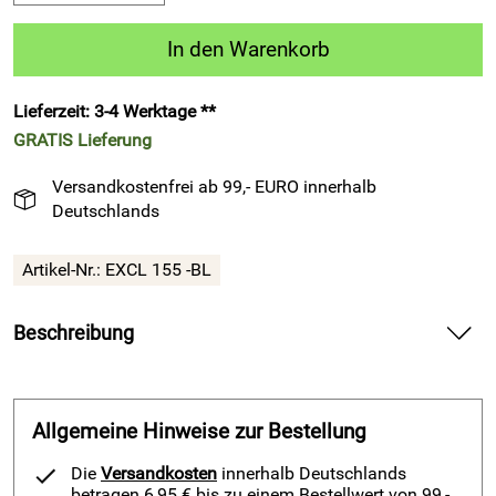
In den Warenkorb
Lieferzeit: 3-4 Werktage **
GRATIS
Lieferung
Versandkostenfrei ab 99,- EURO innerhalb
Deutschlands
Artikel-Nr.:
EXCL 155 -BL
Beschreibung
Hoody | Kapuzensweater - Exclusive 155 - blau von Patrick
Teamsport Belgien bietet warmen, leichten Komfort für
Training und Freizeit.
Allgemeine Hinweise zur Bestellung
Erlebe die weiche Innenseite und spüre die angenehme
Die
Versandkosten
innerhalb Deutschlands
Wärme auf deiner Haut. Setze die wärmende Kapuze bei
betragen 6,95 € bis zu einem Bestellwert von 99,-