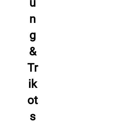
Hol dir den Hoody | Kapuzensweater - Exclusive 155 - blau
und zeige deinen sportlichen Lifestyle auf dem Weg zum
Platz, beim Aufwärmen und in der Freizeit. Spüre warme
Gemütlichkeit, bleibe beweglich und setze ein klares Zeichen
für dein Team.
Hersteller: Patrick Teamsport, Belgien 9700 Oudenaarde
Lindestraat 58,