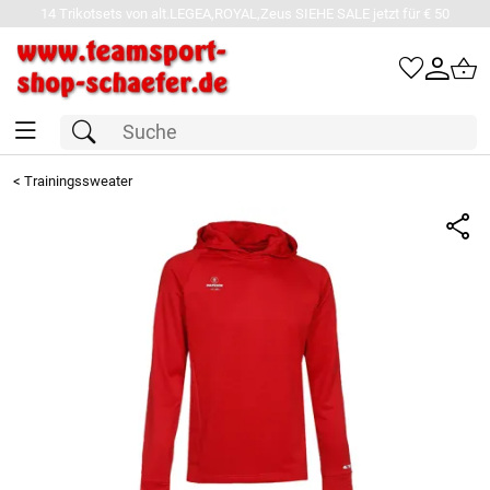
14 Trikotsets von alt.LEGEA,ROYAL,Zeus SIEHE SALE jetzt für € 50
<
Trainingssweater