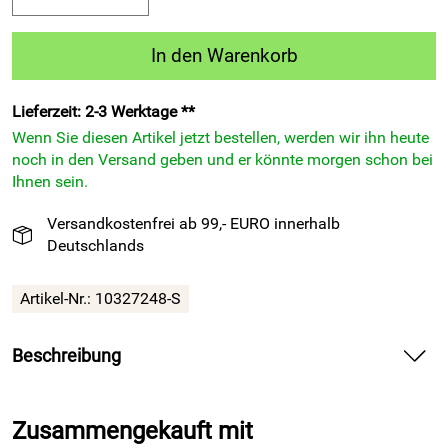
In den Warenkorb
Lieferzeit: 2-3 Werktage **
Wenn Sie diesen Artikel jetzt bestellen, werden wir ihn heute
noch in den Versand geben und er könnte morgen schon bei
Ihnen sein.
Versandkostenfrei ab 99,- EURO innerhalb
Deutschlands
Artikel-Nr.:
10327248-S
Beschreibung
Kapuzen-Trainingsanzug ALKMAN von ACERBIS blau/gelb
für Training und Präsentation überzeugt mit leichtem
Zusammengekauft mit
Tragegefühl und sportlicher Optik.