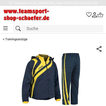
14 Trikotsets von alt.LEGEA,ROYAL,Zeus SIEHE SALE jetzt für € 50
<
Trainingsanzüge