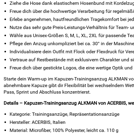
Ziehe die Hose dank elastischem Hosenbund mit Kordelzug
Freue dich über die hochwertige Verarbeitung für regelmäß
Erlebe angenehmen, hautfreundlichen Tragekomfort bei je
Nutze das sehr gute Preis-Leistungs-Verhältnis für Team- u
Wähle aus Unisex-Größen S, M, L, XL, 2XL für passende Te
Pflege den Anzug unkompliziert bei ca. 30° in der Maschine
Individualisiere dein Outfit mit Flock oder Flexdruck für Ve
Vertraue auf Restbestände mit exklusivem Charakter und si
Freue dich über gestickte Logos, die eine wertige Optik und 
Starte dein Warm-up im Kapuzen-Trainingsanzug ALKMAN von ACE
abnehmbare Kapuze gibt dir Flexibilität bei wechselndem Wet
Pass, Sprint und Abschluss konzentrierst.
Details – Kapuzen-Trainingsanzug ALKMAN von ACERBIS, we
Kategorie: Trainingsanzüge, Repräsentationsanzüge
Hersteller: ACERBIS, Italien
Material: Microfiber, 100% Polyester, leicht ca. 110 g