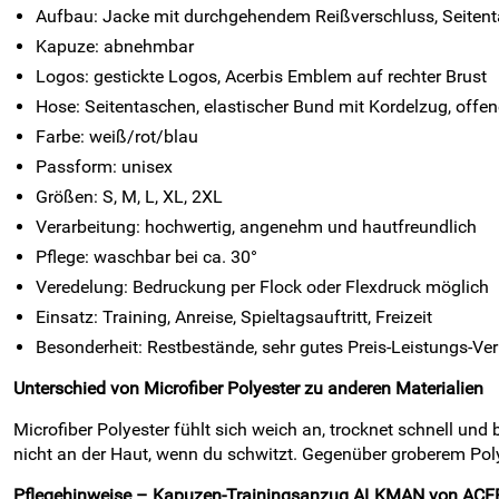
Aufbau: Jacke mit durchgehendem Reißverschluss, Seitent
Kapuze: abnehmbar
Logos: gestickte Logos, Acerbis Emblem auf rechter Brust
Hose: Seitentaschen, elastischer Bund mit Kordelzug, offe
Farbe: weiß/rot/blau
Passform: unisex
Größen: S, M, L, XL, 2XL
Verarbeitung: hochwertig, angenehm und hautfreundlich
Pflege: waschbar bei ca. 30°
Veredelung: Bedruckung per Flock oder Flexdruck möglich
Einsatz: Training, Anreise, Spieltagsauftritt, Freizeit
Besonderheit: Restbestände, sehr gutes Preis-Leistungs-Ver
Unterschied von Microfiber Polyester zu anderen Materialien
Microfiber Polyester fühlt sich weich an, trocknet schnell un
nicht an der Haut, wenn du schwitzt. Gegenüber groberem Poly
Pflegehinweise – Kapuzen-Trainingsanzug ALKMAN von ACER