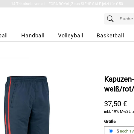
14 Trikotsets von alt.LEGEA,ROYAL,Zeus SIEHE SALE jetzt für € 50
all
Handball
Volleyball
Basketball
Kapuzen-
weiß/rot
37,50 €
inkl. 19% MwSt., 
Größe
S
noch 1 A