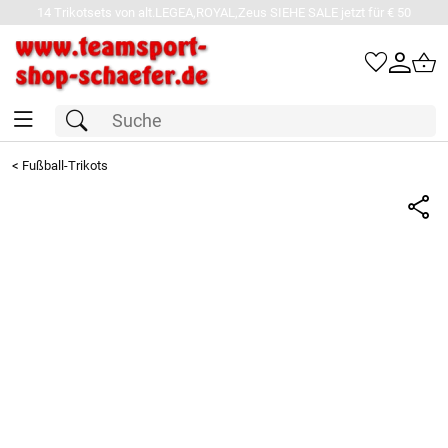
14 Trikotsets von alt.LEGEA,ROYAL,Zeus SIEHE SALE jetzt für € 50
<
Fußball-Trikots