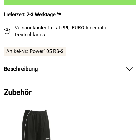
Lieferzeit: 2-3 Werktage **
Versandkostenfrei ab 99,- EURO innerhalb
Deutschlands
Artikel-Nr.:
Power105 RS-S
Beschreibung
Kurzarm-Trikot Power 105 von Patrick rot/schwarz – liefert
dynamischen Tragekomfort für dein Fußballspiel
Zubehör
Spür die weiche Qualität auf deiner Haut und beweg dich
frei in jeder Aktion. Halt deinen Fokus, während das
atmungsaktive Material Feuchtigkeit schnell nach außen
leitet. Setz mit dem rot-schwarzen Design ein klares Zeichen
auf dem Platz und spiel entschlossen nach vorn.
Vorteile und Kurzarm-Trikot Power 105 von Patrick