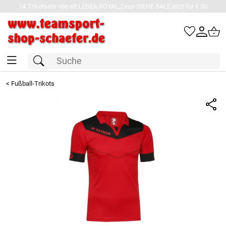
14 Trikotsets von alt.LEGEA,ROYAL,Zeus SIEHE SALE jetzt für € 50
<
Fußball-Trikots