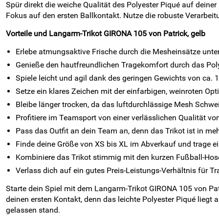
Spür direkt die weiche Qualität des Polyester Piqué auf dein
Fokus auf den ersten Ballkontakt. Nutze die robuste Verarbei
Vorteile und Langarm-Trikot GIRONA 105 von Patrick, gelb
Erlebe atmungsaktive Frische durch die Mesheinsätze unte
Genieße den hautfreundlichen Tragekomfort durch das Poly
Spiele leicht und agil dank des geringen Gewichts von ca. 1
Setze ein klares Zeichen mit der einfarbigen, weinroten Opt
Bleibe länger trocken, da das luftdurchlässige Mesh Schwei
Profitiere im Teamsport von einer verlässlichen Qualität vo
Pass das Outfit an dein Team an, denn das Trikot ist in me
Finde deine Größe von XS bis XL im Abverkauf und trage 
Kombiniere das Trikot stimmig mit den kurzen Fußball-Ho
Verlass dich auf ein gutes Preis-Leistungs-Verhältnis für Tr
Starte dein Spiel mit dem Langarm-Trikot GIRONA 105 von Patri
deinen ersten Kontakt, denn das leichte Polyester Piqué liegt
gelassen stand.