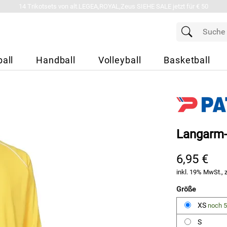
14 Trikotsets von alt.LEGEA,ROYAL,Zeus SIEHE SALE jetzt für € 50
all
Handball
Volleyball
Basketball
Langarm-T
6,95 €
inkl. 19% MwSt., 
Größe
XS
noch 5
S