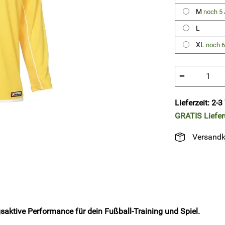
M
noch 5 
L
XL
noch 6
−
Lieferzeit: 2-
GRATIS
Liefe
Versandk
aktive Performance für dein Fußball-Training und Spiel.