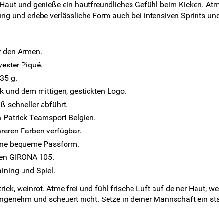
er Haut und genieße ein hautfreundliches Gefühl beim Kicken. At
tung und erlebe verlässliche Form auch bei intensiven Sprints 
r den Armen.
ester Piqué.
35 g.
ik und dem mittigen, gestickten Logo.
ß schneller abführt.
n Patrick Teamsport Belgien.
hreren Farben verfügbar.
eine bequeme Passform.
sen GIRONA 105.
aining und Spiel.
ck, weinrot. Atme frei und fühl frische Luft auf deiner Haut, w
 angenehm und scheuert nicht. Setze in deiner Mannschaft ein st