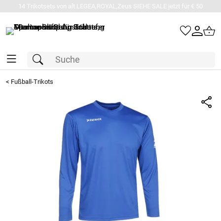
14 Trikotsets von alt.LEGEA,ROYAL,Zeus SIEHE SALE jetzt für € 50
<
Fußball-Trikots