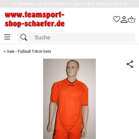
14 Trikotsets von alt.LEGEA,ROYAL,Zeus SIEHE SALE jetzt für € 50
<
Sale - Fußball Trikot-Sets