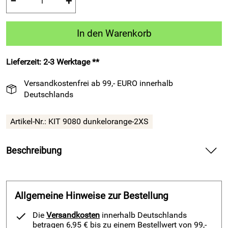
−
+
In den Warenkorb
Lieferzeit: 2-3 Werktage **
Versandkostenfrei ab 99,- EURO innerhalb
Deutschlands
Artikel-Nr.:
KIT 9080 dunkelorange-2XS
Beschreibung
Legea-Trikot-Set – Scudo dunkelorange Fußball-Kurzarm-
Trikot u. Hose liefert dynamischen Komfort für Training und
Spiel.
Allgemeine Hinweise zur Bestellung
Spüre in diesem Fußball-Kurzarm-Trikot-Set die weiche
Die
Versandkosten
innerhalb Deutschlands
Polyesterfaser auf deiner Haut und genieße ein
betragen 6,95 € bis zu einem Bestellwert von 99,-