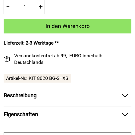
−
+
In den Warenkorb
Lieferzeit: 2-3 Werktage **
Versandkostenfrei ab 99,- EURO innerhalb
Deutschlands
Artikel-Nr.:
KIT 8020 BG-S=XS
Beschreibung
Legea-Trikot-Sets "SPARTA" blau/gelb – liefert dynamischen
Auftritt für dein Fußballspiel.
Eigenschaften
Spüre die glatte Polyesterqualität auf deiner Haut und
Material
bewege dich frei in jeder Aktion. Genieße die markante