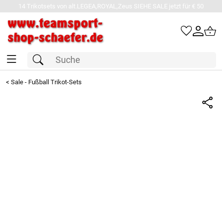
14 Trikotsets von alt.LEGEA,ROYAL,Zeus SIEHE SALE jetzt für € 50
<
Sale - Fußball Trikot-Sets