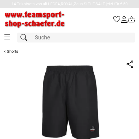
14 Trikotsets von alt.LEGEA,ROYAL,Zeus SIEHE SALE jetzt für € 50
<
Shorts