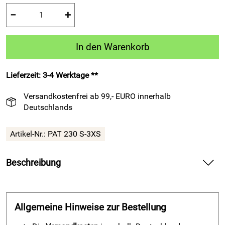
−
+
In den Warenkorb
Lieferzeit: 3-4 Werktage **
Versandkostenfrei ab 99,- EURO innerhalb
Deutschlands
Artikel-Nr.:
PAT 230 S-3XS
Beschreibung
Männer-Sporthose PAT 230 – schwarz – bringt dir leichte
Kontrolle im Fußballtraining und Spiel.
Allgemeine Hinweise zur Bestellung
Spüre bei der Männer-Sporthose PAT 230 – schwarz die
angenehm weiche Qualität des Microfiber-Polyesters direkt