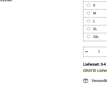
S
M
L
XL
2XL
−
Lieferzeit: 3-
GRATIS
Liefe
Versandk