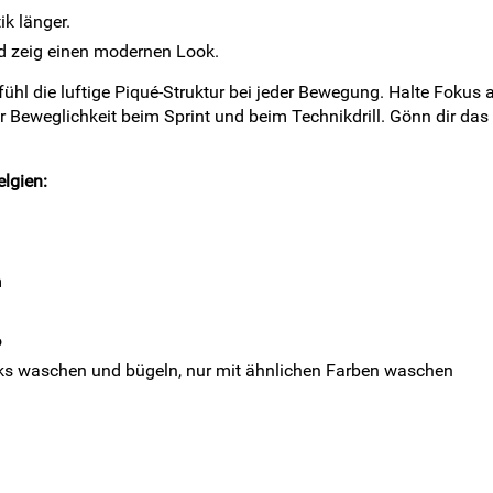
ik länger.
und zeig einen modernen Look.
ühl die luftige Piqué-Struktur bei jeder Bewegung. Halte Fokus 
mehr Beweglichkeit beim Sprint und beim Technikdrill. Gönn dir d
elgien:
m
o
inks waschen und bügeln, nur mit ähnlichen Farben waschen