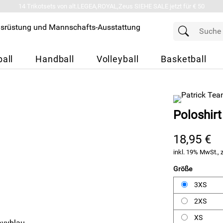
14 Trikotsets von alt.LEGEA,ROYAL,Zeus SIEHE SALE jetzt für € 50
all
Handball
Volleyball
Basketball
Poloshir
18,95 €
inkl. 19% MwSt., 
Größe
3XS
2XS
XS