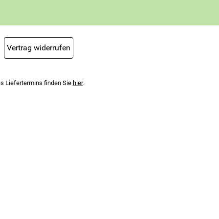
Vertrag widerrufen
s Liefertermins finden Sie
hier
.