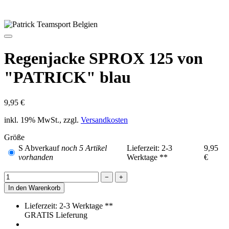
Artikel-Nr.:
Sprox125029-S
Beschreibung
Regenjacke SPROX 125 von PATRICK blau — bietet
trockenen Komfort für Training und Freizeit im Sport
Spüre bei der Regenjacke SPROX 125 von PATRICK die
angenehm glatte Qualität des Polyester Tricot auf deiner Haut und
genieße trockenen Komfort vor, während und nach dem Training.
Verlasse dich auf die wasserabweisende Hydro-Off-Ausstattung und
bleibe bei Nieselregen sowie kurzen Schauern fokussiert.
Kombiniere die Jacke sportlich mit passender Hose, Pullover,
Hoody, Winterjacke oder Trainingsjacke aus der SPROX Kollektion
und tritt einheitlich auf.
Vorteile und Regenjacke SPROX 125 von PATRICK blau
Bleibe trocken durch Hydro-Off Ausrüstung mit
wasserabweisender Oberfläche.
Gewinne Bewegungsfreiheit durch leichtes Polyester Tricot
mit geschmeidigem Griff.
Schütze Kopf und Ohren mit der integrierten Kapuze beim
Warm-up und auf dem Heimweg.
Sichere kleine Essentials in den seitlichen Taschen beim Weg