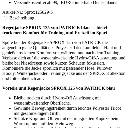
zum Training.
Profitiere von einer robusten Reißverschluss-Lösung, die
häufiges An- und Ausziehen mitmacht.
Erlebe angenehmen, hautfreundlichen Tragekomfort bei
Laufeinheiten und Fußball-Drills.
Setze auf eine optisch ansprechende Teamlinie und
kombiniere die Jacke mit weiteren SPROX Teilen.
Nutze ein gutes Preis-Leistungs-Verhältnis für Verein,
Jugendteam und Freizeit.
Pflege leicht und alltagstauglich durch 30-Grad-Wäsche und
linkes Bügeln.
Erkenne Qualität am dezenten Emblem und Logo von Patrick
Teamsport Belgien.
Wähle deine Farbe passend zum Teamauftritt, die Jacke ist in
mehreren Farben erhältlich.
Finde deine Passform, hier verfügbar in der Größe S.
Starte dein Training mit der Regenjacke SPROX 125 von
PATRICK in Blau. Bleibe bei feuchtem Wetter konzentriert und
spüre die trockene, angenehme Hülle auf deiner Haut. Setze die
Kapuze auf, halte Hände warm in den Taschen und halte deinen
Fokus auf den nächsten Sprint. Nutze die leichte Beweglichkeit des
Polyester Tricot und bringe Tempo auf den Platz.
Details - Regenjacke SPROX 125 von PATRICK blau, Patrick