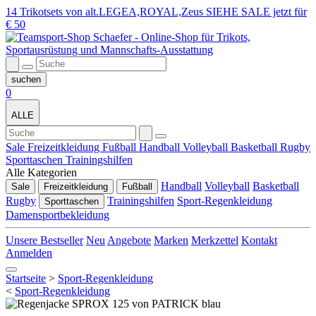
14 Trikotsets von alt.LEGEA,ROYAL,Zeus SIEHE SALE jetzt für
€ 50
0
ALLE
Sale
Freizeitkleidung
Fußball
Handball
Volleyball
Basketball
Rugby
Sporttaschen
Trainingshilfen
Alle Kategorien
Handball
Volleyball
Basketball
Sale
Freizeitkleidung
Fußball
Rugby
Trainingshilfen
Sport-Regenkleidung
Sporttaschen
Damensportbekleidung
Unsere Bestseller
Neu
Angebote
Marken
Merkzettel
Kontakt
Anmelden
Startseite
>
Sport-Regenkleidung
<
Sport-Regenkleidung