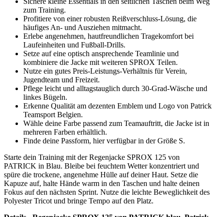
Teamsport Belgien:
Kategorie: Sport-Regenkleidung
Einsatz: Training und Freizeit, Vor- und Nachbereitung am
Platz
Material: 100% Polyester Tricot
Ausrüstung: Hydro-Off, wasserabweisend
Verschluss: durchgehender, robuster Reißverschluss
Taschen: seitliche Eingrifftaschen
Kapuze: integriert
Passform: sportlich bequem
Größen: verfügbar in S
Farben: in mehreren Farben erhältlich (hier: blau)
Branding: Emblem und Logo des Herstellers
Kollektion: SPROX, kombinierbar mit Hose, Pullover,
Winterjacke, Hoody, Trainingsjacke
Pflege: 30 Grad waschen, links bügeln, mit ähnlichen Farben
waschen
Unterschied von Polyester Tricot zu anderen Materialien
Polyester Tricot trocknet zügig, hält Form und bleibt auch nach
vielen Waschgängen angenehm leicht. Baumwolle saugt sich bei
Regen schnell voll und fühlt sich kühl an, während Tricot
Feuchtigkeit abperlen lässt und die Beweglichkeit erhält.