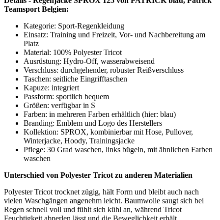
Mischgewebe mit hohem Baumwollanteil wirken oft schwerer und
geben Nässe langsamer ab, was beim Training bremst.
Pflegehinweise - Regenjacke SPROX 125 von PATRICK blau
Wasche die Regenjacke SPROX 125 von PATRICK bei 30 Grad
mit ähnlichen Farben und verzichte auf Weichspüler. Bügle die
Jacke links und hänge sie nach dem Training locker auf, damit die
wasserabweisende Oberfläche lange aktiv bleibt. Reinige
Verschmutzungen zeitnah und schließe den Reißverschluss vor dem
Waschen.
Hersteller: Patrick Teamsport, Belgien 9700 Oudenaarde Lindestraat
58,
Allgemeine Hinweise zur Bestellung
Die
Versandkosten
innerhalb Deutschlands betragen 6,95 €
bis zu einem Bestellwert von 99,- €.
Bestellungen ab 99,- €
werden innerhalb Deutschlands versandkostenfrei
geliefert.
Weitere Informationen zu den Lieferbedingungen >
Mehr Informationen
Rückruf anfordern