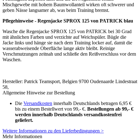
Teamsport-Artikel, Mannschaftsausrüstung & Trikots zu fairen
Preisen
Persönliche Beratung unter Tel. 06122 - 5356510
Versandkostenfrei ab 99,- € Bestellwert innerhalb Deutschlands
Schnelle Lieferung
Unser Service
Kontakt
Lieferbedingungen
Kundenlogin
Über uns
Unsere Bestseller
Marken
Neu
Angebote
Unsere Zahlarten
Unsere Versandpartner