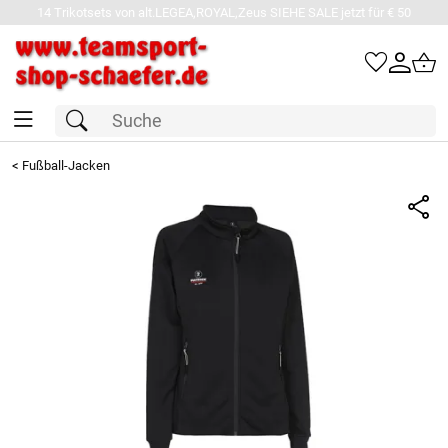
14 Trikotsets von alt.LEGEA,ROYAL,Zeus SIEHE SALE jetzt für € 50
<
Fußball-Jacken