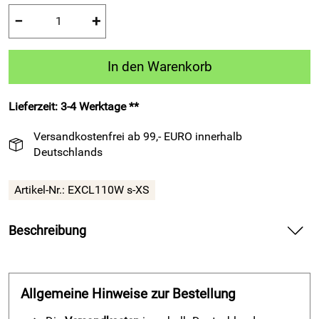
−
+
In den Warenkorb
Lieferzeit: 3-4 Werktage **
Versandkostenfrei ab 99,- EURO innerhalb
Deutschlands
Artikel-Nr.:
EXCL110W s-XS
Beschreibung
Repräsentationsjacke EXCLUSIVE 110 Damen von Patrick,
schwarz – liefert sportlichen Komfort für Fußball und
Freizeit.
Allgemeine Hinweise zur Bestellung
Spüre die weiche Innenseite aus Polyester-Tricot auf deiner