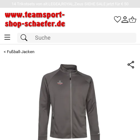
14 Trikotsets von alt.LEGEA,ROYAL,Zeus SIEHE SALE jetzt für € 50
<
Fußball-Jacken