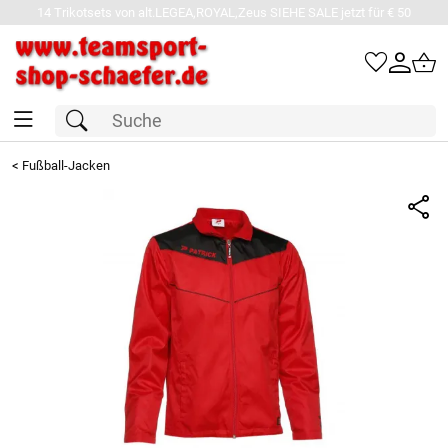
14 Trikotsets von alt.LEGEA,ROYAL,Zeus SIEHE SALE jetzt für € 50
<
Fußball-Jacken