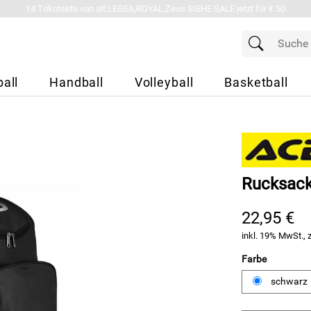
14 Trikotsets von alt.LEGEA,ROYAL,Zeus SIEHE SALE jetzt für € 50
all
Handball
Volleyball
Basketball
Rucksack
22,95 €
inkl. 19% MwSt., 
Farbe
schwarz