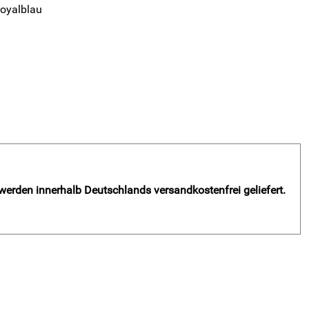
cksack Atlantis v, ACERBIS, royalblau
 werden innerhalb Deutschlands versandkostenfrei geliefert.