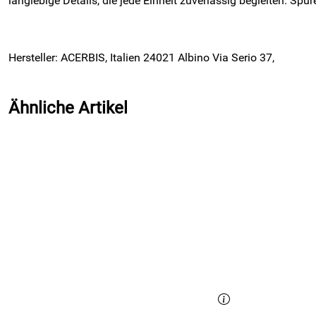
langlebige Details, die jede Einheit zuverlässig begleiten. Spür
Hersteller: ACERBIS, Italien 24021 Albino Via Serio 37,
Ähnliche Artikel