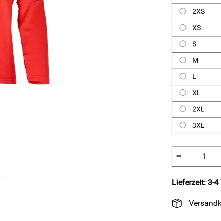
2XS
XS
S
M
L
XL
2XL
3XL
−
Lieferzeit: 3-
Versandk