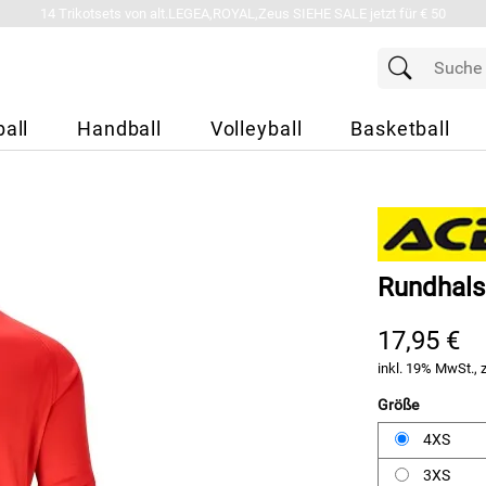
14 Trikotsets von alt.LEGEA,ROYAL,Zeus SIEHE SALE jetzt für € 50
all
Handball
Volleyball
Basketball
Rundhals
17,95 €
inkl. 19% MwSt., 
Größe
4XS
3XS