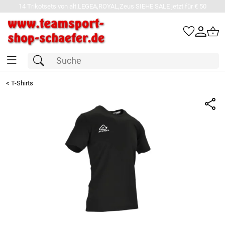
14 Trikotsets von alt.LEGEA,ROYAL,Zeus SIEHE SALE jetzt für € 50
<
T-Shirts