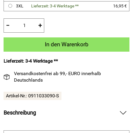
3XL
Lieferzeit: 3-4 Werktage **
16,95 €
−
+
In den Warenkorb
Lieferzeit: 3-4 Werktage **
Versandkostenfrei ab 99,- EURO innerhalb
Deutschlands
Artikel-Nr.:
0911033090-S
Beschreibung
Shirt Squad von Acerbis schwarz — liefert angenehmen
Tragekomfort für Training und Freizeit