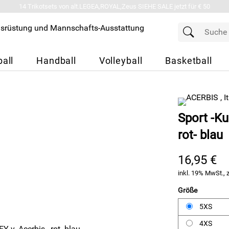
14 Trikotsets von alt.LEGEA,ROYAL,Zeus SIEHE SALE jetzt für € 50
all
Handball
Volleyball
Basketball
Sport -Ku
rot- blau
16,95 €
inkl. 19% MwSt., 
Größe
5XS
4XS