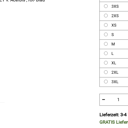
3XS
2XS
XS
S
M
L
XL
2XL
3XL
−
Lieferzeit: 3-
GRATIS
Liefe