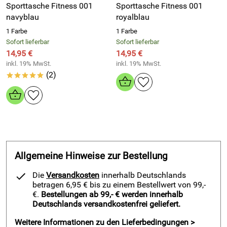
Sporttasche Fitness 001
Sporttasche Fitness 001
navyblau
royalblau
Profitiere von dem robusten Material aus 100% Polyester
für lange Nutzung und leichte Pflege.
1 Farbe
1 Farbe
Sofort lieferbar
Trage die Tasche entspannt durch den verstellbaren
Sofort lieferbar
14,95 €
14,95 €
Schulterriemen mit angenehmer Polsterung.
inkl. 19% MwSt.
inkl. 19% MwSt.
Packe deine Ausrüstung strukturiert ein durch die
(2)
*****
großzügige Größe mit viel Platz für Training und Fitness.
Setze auf ein starkes Preis-Leistungs-Verhältnis und
nutze Qualität ohne Schnickschnack.
Pflege die Oberfläche schnell und sauber dank der
glatten, schmutzabweisenden Struktur.
Erhalte eine widerstandsfähige Verarbeitung für häufige
Fahrten zum Training und zurück.
Allgemeine Hinweise zur Bestellung
Trage die dezente Farbe schwarz, die sportlich wirkt und
Die
Versandkosten
innerhalb Deutschlands
zu deiner Ausrüstung passt.
betragen 6,95 € bis zu einem Bestellwert von 99,-
€.
Bestellungen ab 99,- € werden innerhalb
Starte dein Training mit der Sporttasche Girona050 schwarz
Deutschlands versandkostenfrei geliefert.
und nutze den großen Stauraum für Schuhe, Handtuch und
Trinkflasche. Spüre den angenehmen Tragekomfort durch
Weitere Informationen zu den Lieferbedingungen >