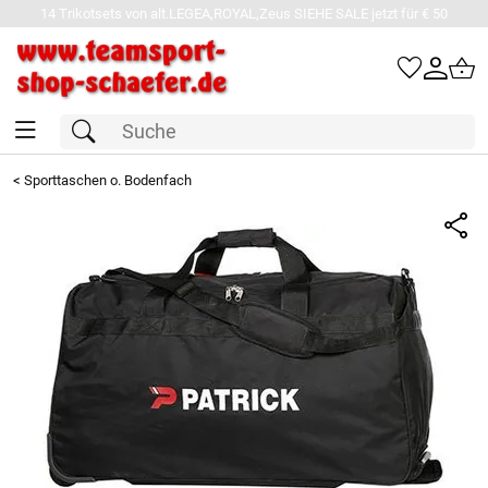
14 Trikotsets von alt.LEGEA,ROYAL,Zeus SIEHE SALE jetzt für € 50
<
Sporttaschen o. Bodenfach