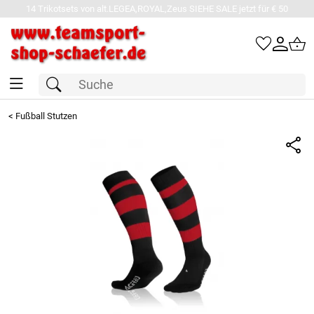
14 Trikotsets von alt.LEGEA,ROYAL,Zeus SIEHE SALE jetzt für € 50
<
Fußball Stutzen