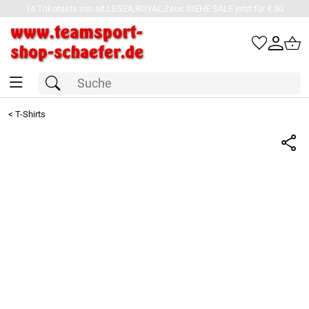
14 Trikotsets von alt.LEGEA,ROYAL,Zeus SIEHE SALE jetzt für € 50
<
T-Shirts