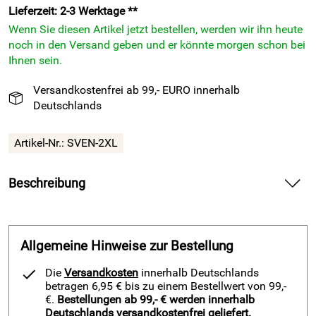
Lieferzeit: 2-3 Werktage **
Wenn Sie diesen Artikel jetzt bestellen, werden wir ihn heute
noch in den Versand geben und er könnte morgen schon bei
Ihnen sein.
Versandkostenfrei ab 99,- EURO innerhalb
Deutschlands
Artikel-Nr.:
SVEN-2XL
Beschreibung
Torwarthose 3/4 SVEN von Derbystar, schwarz — liefert
starke Schutzwirkung und hohe Bewegungsfreiheit im
Fußballtor.
Allgemeine Hinweise zur Bestellung
Erlebe mit der Torwarthose 3/4 SVEN von Derbystar die
Die
Versandkosten
innerhalb Deutschlands
robuste Qualität und den sicheren Schutz an Hüften und
betragen 6,95 € bis zu einem Bestellwert von 99,-
Knien. Spür die ergonomisch geformten Polster und genieße
€.
Bestellungen ab 99,- € werden innerhalb
Deutschlands versandkostenfrei geliefert.
die flexible Passform mit elastischen Beinabschlüssen.