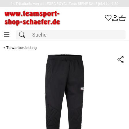
14 Trikotsets von alt.LEGEA,ROYAL,Zeus SIEHE SALE jetzt für € 50
<
Torwartbekleidung